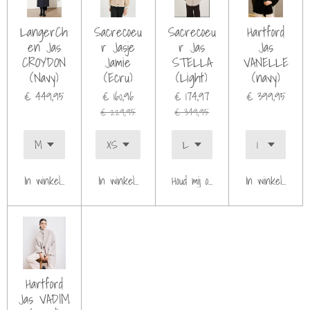
LangerCh
Sacrecoeu
Sacrecoeu
Hartford
en Jas
r Jasje
r Jas
Jas
CROYDON
Jamie
STELLA
VANELLE
(Navy)
(Ecru)
(Light)
(navy)
€ 449,95
€ 160,96
€ 174,97
€ 399,95
€ 229,95
€ 349,95
In winkelwagen
In winkelwagen
Houd mij op de hoogte
In winkelwagen
Hartford
Jas VADIM