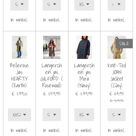
In winkelwagen
In winkelwagen
In winkelwagen
In winkelwagen
SALE
Bellerose
Langerch
Langerch
Knit-Ted
Jas
en jas
en jas
JOAN
HEARTY
GILFORD (
Mira
Jacket
(Earth)
Rosewood)
(Navy)
(Clay)
€ 299,00
€ 259,95
€ 249,95
€ 104,95
€ 209,90
In winkelwagen
In winkelwagen
In winkelwagen
In winkelwagen