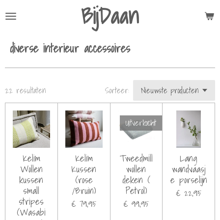
BijDaan
Ga
direct
naar
diverse interieur accessoires
de
hoofdinhoud
22 resultaten
Sorteer:
Uitverkocht
Kelim
Kelim
Tweedmill
Lang
Wollen
Kussen
wollen
wandvaasj
kussen
(rose
deken (
e porselijn
small
/Bruin)
Petrol)
€ 22,95
stripes
€ 79,95
€ 99,95
(Wasabi