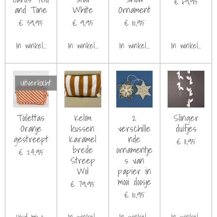
€ 69,95
and Tone
White
Ornament
€ 39,95
€ 9,95
€ 10,95
In winkelwagen
In winkelwagen
In winkelwagen
In winkelwage
Uitverkocht
Toilettas
Kelim
2
Slinger
Oranje
kussen
verschille
duifjes
gestreept
Karamel
nde
€ 11,95
brede
ornamentje
€ 24,95
Streep
s van
Wol
papier in
mooi doosje
€ 79,95
€ 10,95