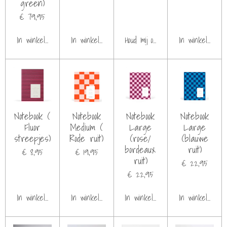
green)
€ 79,95
In winkelwagen
In winkelwagen
Houd mij op de hoogte
In winkelwage
Notebook (
Notebook
Notebook
Notebook
Fluor
Medium (
Large
Large
streepjes)
Rode ruit)
(rose/
(blauwe
bordeaux
ruit)
€ 8,95
€ 19,95
ruit)
€ 22,95
€ 22,95
In winkelwagen
In winkelwagen
In winkelwagen
In winkelwage