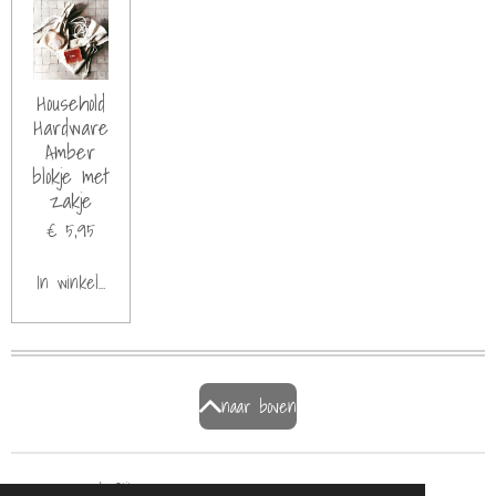
Household
Hardware
Amber
blokje met
zakje
€ 5,95
In winkelwagen
naar boven
© 2021 - 2026 BijDaan