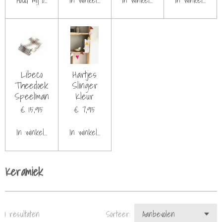
Houd mij op de hoogte
In winkelwagen
In winkelwagen
In winkelwage
Libeco
Hartjes
Theedoek
Slinger
Speelman
Kleur
€ 15,95
€ 7,95
In winkelwagen
In winkelwagen
Keramiek
1 resultaten
Sorteer: