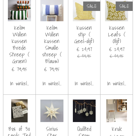
SALE
SALE
Kelim
Kelim
Kussen
Kussen
Wollen
Wollen
stip (
Leafs (
Kussen
Kussen
Geel-olijf)
Olijf)
Brede
Smalle
€ 24,97
€ 24,97
Streep (
streep (
€ 49,95
€ 49,95
Groen)
Blauw)
€ 79,95
€ 79,95
In winkelwagen
In winkelwagen
In winkelwagen
In winkelwage
Box of 30
Sirius
Quillted
Kruk
cards Ted
Star
Snow