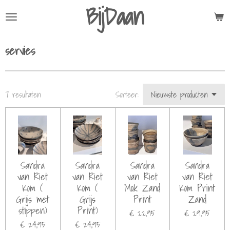
BijDaan
Ga
direct
naar
servies
de
hoofdinhoud
7 resultaten
Sorteer:
Sandra
Sandra
Sandra
Sandra
van Riet
van Riet
van Riet
van Riet
Kom (
Kom (
Mok Zand
Kom Print
Grijs met
Grijs
Print
Zand
stippen)
Print)
€ 22,95
€ 29,95
€ 24,95
€ 24,95