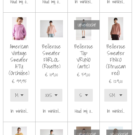
Houd mij op de hoogte
Houd mij op de hoogte
In winkelwagen
In winkelwagen
Uitverkocht
American
Bellerose
Bellerose
Bellerose
Vintage
Sweater
Top
Sweater
Sweater
FARLOL
VRUNO
FINKO
ATU
(Rosette)
(artic)
(Etruscan
(Orchidee)
red)
€ 109,00
€ 59,00
€ 99,95
€ 129,00
In winkelwagen
In winkelwagen
Houd mij op de hoogte
In winkelwagen
Uitverkocht
Uitverkocht