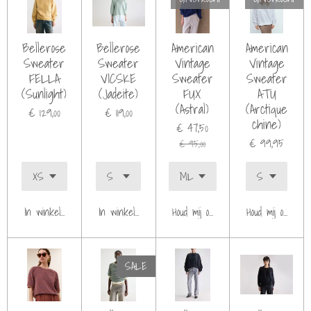
Bellerose
Bellerose
American
American
Sweater
Sweater
Vintage
Vintage
FELLA
VICSKE
Sweater
Sweater
(Sunlight)
(Jadeite)
FUX
ATU
(Astral)
(Arctique
€ 129,00
€ 119,00
chine)
€ 47,50
€ 99,95
€ 95,00
In winkelwagen
In winkelwagen
Houd mij op de hoogte
Houd mij op de h
SALE