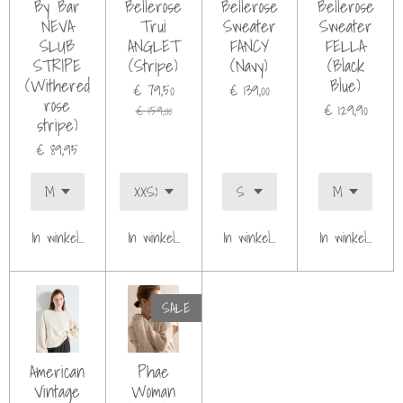
By Bar
Bellerose
Bellerose
Bellerose
NEVA
Trui
Sweater
Sweater
SLUB
ANGLET
FANCY
FELLA
STRIPE
(Stripe)
(Navy)
(Black
(Withered
Blue)
€ 79,50
€ 139,00
rose
€ 129,90
€ 159,00
stripe)
€ 89,95
In winkelwagen
In winkelwagen
In winkelwagen
In winkelwagen
SALE
American
Phae
Vintage
Woman