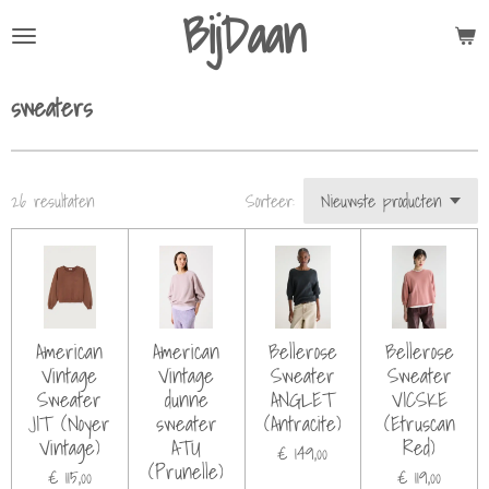
BijDaan
Ga
direct
naar
sweaters
de
hoofdinhoud
26 resultaten
Sorteer:
American
American
Bellerose
Bellerose
Vintage
Vintage
Sweater
Sweater
Sweater
dunne
ANGLET
VICSKE
JIT (Noyer
sweater
(Antracite)
(Etruscan
Vintage)
ATU
Red)
€ 149,00
(Prunelle)
€ 115,00
€ 119,00