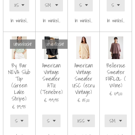
In winkelwagen
In winkelwagen
In winkelwagen
In winkelwagen
Uitverkocht
Uitverkocht
By Bar
American
American
Bellerose
NEVA Slub
Vintage
Vintage
Sweater
Top
Sweater
Sweater
FARLOL (
(Green
ATU
USC (ecru
Wine)
Lake
(Tenebre)
Vintage)
€ 109,00
Stripe)
€ 99,95
€ 115,00
€ 89,95