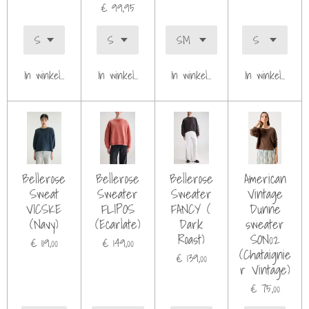
€ 99,95
In winkelwagen
In winkelwagen
In winkelwagen
In winkelwagen
Bellerose
Bellerose
Bellerose
American
Sweat
Sweater
Sweater
Vintage
VICSKE
FLIPOS
FANCY (
Dunne
(Navy)
(Ecarlate)
Dark
sweater
Roast)
SON02
€ 119,00
€ 149,00
(Chataignie
€ 139,00
r Vintage)
€ 75,00