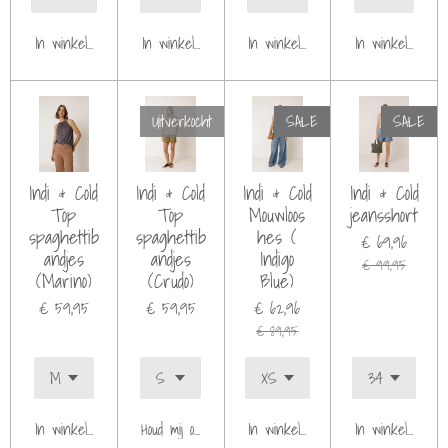
In winkelwagen
In winkelwagen
In winkelwagen
In winkelwagen
Uitverkocht
SALE
SALE
Indi & Cold
Indi & Cold
Indi & Cold
Indi & Cold
Top
Top
Mouwloos
jeansshort
spaghettib
spaghettib
hes (
€ 69,96
andjes
andjes
Indigo
€ 99,95
(Marino)
(Crudo)
Blue)
€ 59,95
€ 59,95
€ 62,96
€ 89,95
In winkelwagen
Houd mij op de hoogte
In winkelwagen
In winkelwagen