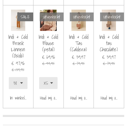
SALE
Uitverkocht
Uitverkocht
Uitverkocht
Indi & Cold
Indi & Cold
Indi & Cold
Indi & Cold
Broek
Blouse
Tas
tas
Linnen
(petal)
(Caldera)
Chocolate)
(Oxido)
€ 69,96
€ 39,97
€ 39,97
€ 97,96
€ 99,95
€ 79,95
€ 79,95
€ 139,95
In winkelwagen
Houd mij op de hoogte
Houd mij op de hoogte
Houd mij op de h