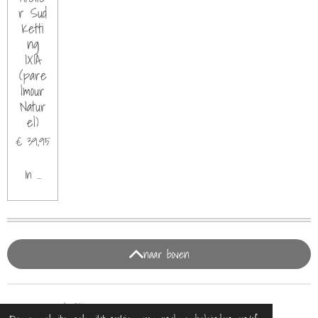
r Sud
Ketti
ng
IXIA
(pare
lmour
Natur
el)
€ 39,95
In winkelwagen
naar boven
© 2021 - 2026 BijDaan