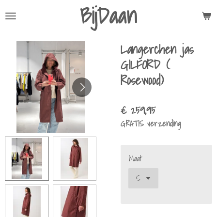
BijDaan
Ga
direct
naar
Langerchen jas
de
hoofdinhoud
GILFORD (
Rosewood)
€ 259,95
GRATIS verzending
Maat