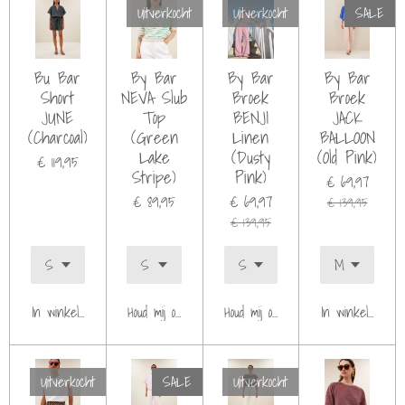
Uitverkocht
Uitverkocht
SALE
Bu Bar
By Bar
By Bar
By Bar
Short
NEVA Slub
Broek
Broek
JUNE
Top
BENJI
JACK
(Charcoal)
(Green
Linen
BALLOON
Lake
(Dusty
(Old Pink)
€ 119,95
Stripe)
Pink)
€ 69,97
€ 89,95
€ 69,97
€ 139,95
€ 139,95
In winkelwagen
Houd mij op de hoogte
Houd mij op de hoogte
In winkelwagen
Uitverkocht
SALE
Uitverkocht