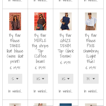
In winkelwagen
In winkelwagen
In winkelwagen
In winkelwagen
By Bar
By Bar
By Bar
By Bar
Blouse
MERLE
GINZE
Blouse
DANEE
Big stripe
DENIM
PIXIE
Ikat blouse
Top
Top (dark
chambray
(wine ikat
(Coffee
Denim)
(Light
print)
bean)
Blue)
€ 119,95
€ 119,95
€ 89,95
€ 119,95
In winkelwagen
In winkelwagen
In winkelwagen
In winkelwagen