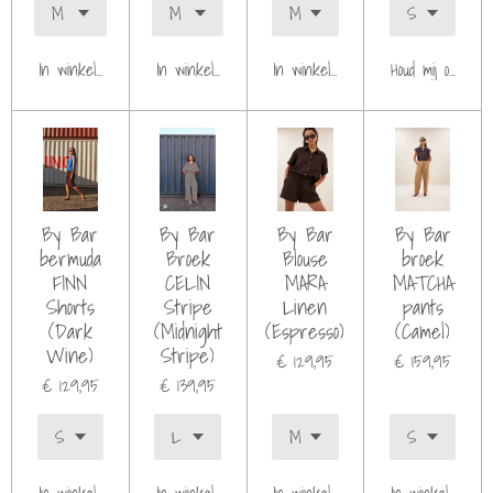
In winkelwagen
In winkelwagen
In winkelwagen
Houd mij op de h
By Bar
By Bar
By Bar
By Bar
bermuda
Broek
Blouse
broek
FINN
CELIN
MARA
MATCHA
Shorts
Stripe
Linen
pants
(Dark
(Midnight
(Espresso)
(Camel)
Wine)
Stripe)
€ 129,95
€ 159,95
€ 129,95
€ 139,95