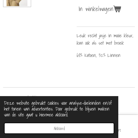
In winkelwagen
Leuk recht jasje in mooie kleur,
kan ook als set met broek
68% Katoen, 32% Linnen
© 2021 - 2026 BijDaan
Deze website gebruikt cookies voor analyse-doeleinden en/of
Powered by
JouwWeb
het tonen van advertenties. Door gebruik te blijven maken
van de site gaat u hiermee akkoord.
Akkoord
E-mailadres
Telefoonnummer
Kaart