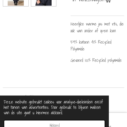
Heerlijke warme jas met rits, die
ook van onder af open kan
59% katoen 41% Recycled
Polyamide
Gevoerd 100% Recycled polyamide
© 2021 - 2026 BijDaan
Deze website gebruikt cookies voor analyse-doeleinden en/of
Powered by
JouwWeb
het tonen van advertenties. Door gebruik te blijven maken
van de site gaat u hiermee akkoord.
Akkoord
E-mailadres
Telefoonnummer
Kaart