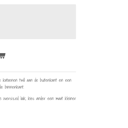
ige katoenen twill aan de buitenkant en een
de binnenkant.
e oversized look, kies ander een maat kleiner