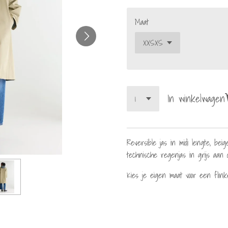
Maat
In winkelwagen
Reversible jas in midi lengte, be
technische regenjas in grijs aan 
Kies je eigen maat voor een flink