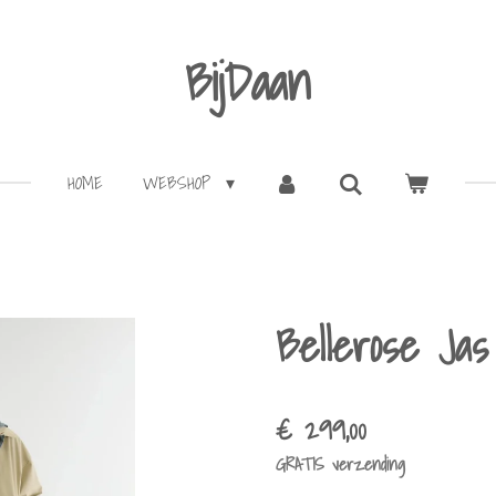
BijDaan
HOME
WEBSHOP
Bellerose Ja
€ 299,00
GRATIS verzending