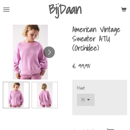
BijDaan
Ga
direct
naar
American Vintage
de
hoofdinhoud
Sweater ATU
(Orchidee)
€ 99,95
Maat