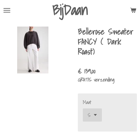
BijDaan
Ga
direct
naar
Bellerose Sweater
de
hoofdinhoud
FANCY ( Dark
Roast)
€ 139,00
GRATIS verzending
Maat