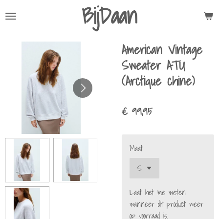
BijDaan
Ga
direct
naar
American Vintage
de
hoofdinhoud
Sweater ATU
(Arctique chine)
€ 99,95
Maat
Laat het me weten
wanneer dit product weer
op voorraad is.