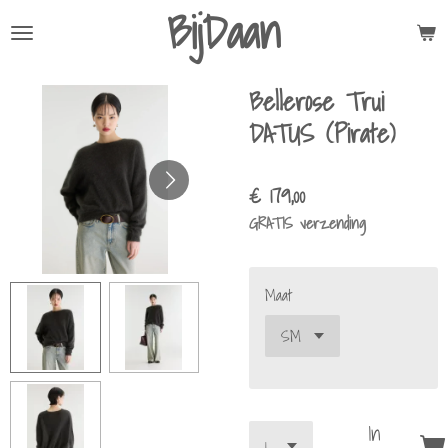
BijDaan
Ga
direct
naar
Bellerose Trui
de
hoofdinhoud
DATUS (Pirate)
€ 179,00
GRATIS verzending
Maat
In