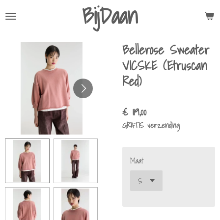
BijDaan
Ga
direct
naar
Bellerose Sweater
de
hoofdinhoud
VICSKE (Etruscan
Red)
€ 119,00
GRATIS verzending
Maat