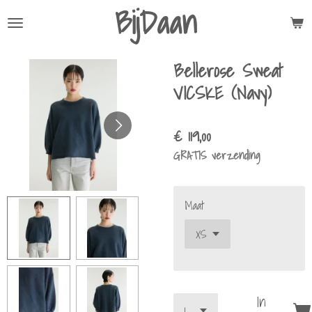
BijDaan
Ga
direct
naar
Bellerose Sweat
de
hoofdinhoud
VICSKE (Navy)
€ 119,00
GRATIS verzending
Maat
In