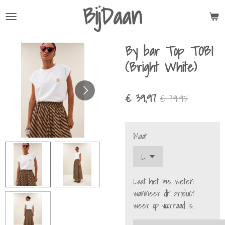
BijDaan
Ga
direct
naar
By bar Top TOBI
de
hoofdinhoud
(Bright White)
€ 39,97
€ 79,95
Maat
Laat het me weten
wanneer dit product
weer op voorraad is.