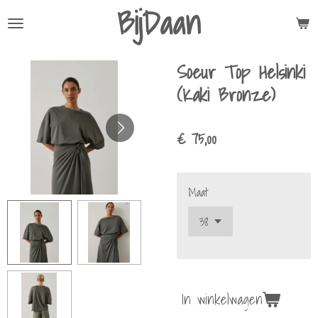
BijDaan
Ga
direct
naar
Soeur Top Helsinki
de
hoofdinhoud
(Kaki Bronze)
€ 75,00
Maat
In winkelwagen