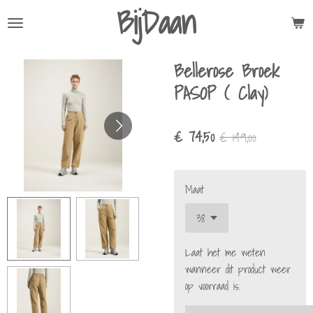
BijDaan
Ga
direct
naar
Bellerose Broek
de
hoofdinhoud
PASOP ( Clay)
€ 74,50
€ 149,00
Maat
Laat het me weten
wanneer dit product weer
op voorraad is.