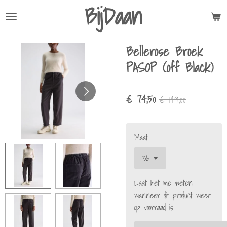
BijDaan
Ga
direct
naar
Bellerose Broek
de
hoofdinhoud
PASOP (off Black)
€ 74,50
€ 149,00
Maat
Laat het me weten
wanneer dit product weer
op voorraad is.