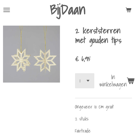
BijDaan
Ga
direct
naar
2 kerststerren
de
hoofdinhoud
met gouden tips
€ 6,95
In
winkelwagen
Ongeveer 10 cm groot
2 stuks
Fairtrade