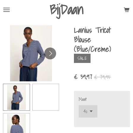
BijDaan
Ga
direct
naar
Lanius Tricot
de
hoofdinhoud
Blouse
(Blue/Creme)
SALE
€ 39,97
€ 79,95
Maat