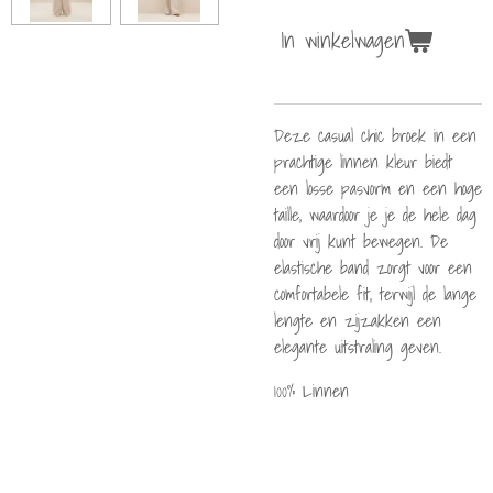
In winkelwagen
Deze casual chic broek in een
prachtige linnen kleur biedt
een losse pasvorm en een hoge
taille, waardoor je je de hele dag
door vrij kunt bewegen. De
elastische band zorgt voor een
comfortabele fit, terwijl de lange
lengte en zijzakken een
elegante uitstraling geven.
100% Linnen