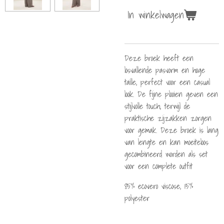
In winkelwagen
Deze broek heeft een
losvallende pasvorm en hoge
taille, perfect voor een casual
look. De fijne plooien geven een
stijlvolle touch, terwijl de
praktische zijzakken zorgen
voor gemak. Deze broek is lang
van lengte en kan moeiteloos
gecombineerd worden als set
voor een complete outfit
85% ecovero viscose, 15%
polyester