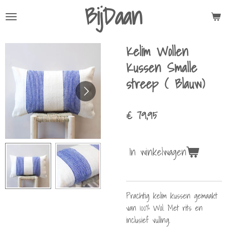
BijDaan
Ga
direct
naar
Kelim Wollen
de
hoofdinhoud
Kussen Smalle
streep ( Blauw)
€ 79,95
In winkelwagen
Prachtig kelim kussen gemaakt
van 100% Wol. Met rits en
inclusief vulling.