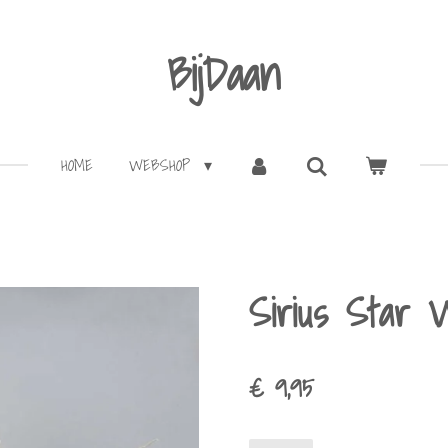
BijDaan
HOME
WEBSHOP
Sirius Star 
€ 9,95