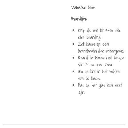
Diameter
: 61mm
Brandtips
:
Knip de lont tot 4mm vóór
elke branding.
Zet kaars op een
brandbestendige ondergrond.
Brand de kaars niet langer
dan 4 uur per keer.
Hou de lont in het midden
van de kaars.
Pas op: het glas kan heet
zijn.