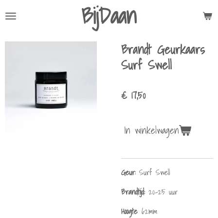
BijDaan
Ga
direct
naar
Brandt Geurkaars
de
hoofdinhoud
Surf Swell
€ 17,50
In winkelwagen
Geur:
Surf Swell
Brandtijd:
20-25 uur
Hoogte
: 62mm