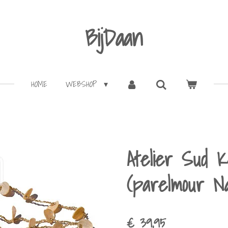
BijDaan
HOME
WEBSHOP
Atelier Sud K
(parelmour Na
€ 39,95