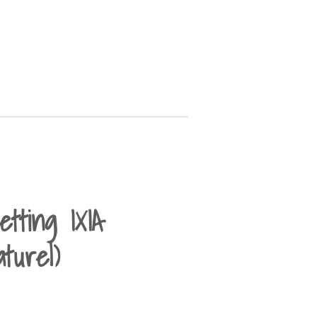
etting IXIA
turel)