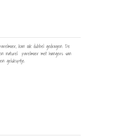
arelmoer, kan ook dubbel gedragen. De
l en naturel parelmoer met hangers van
en gelukspitje.