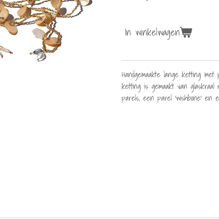
In winkelwagen
Handgemaakte lange ketting met p
ketting is gemaakt van glaskraa
parels, een parel ’wishbone’ en e