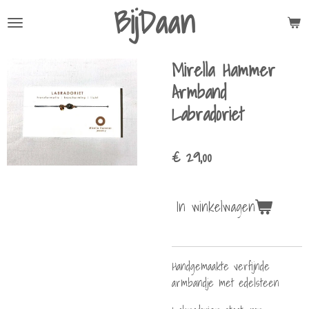
BijDaan
Ga
direct
naar
Mirella Hammer
de
hoofdinhoud
Armband
Labradoriet
€ 29,00
In winkelwagen
Handgemaakte verfijnde
armbandje met edelsteen