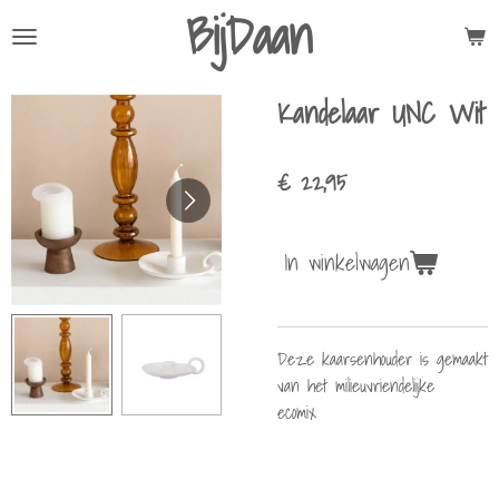
BijDaan
Ga
direct
naar
Kandelaar UNC Wit
de
hoofdinhoud
€ 22,95
In winkelwagen
Deze kaarsenhouder is gemaakt
van het milieuvriendelijke
ecomix