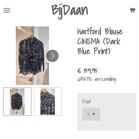
BijDaan
Ga
direct
naar
Hartford Blouse
de
hoofdinhoud
CINEMA (Dark
Blue Print)
€ 159,95
GRATIS verzending
Maat