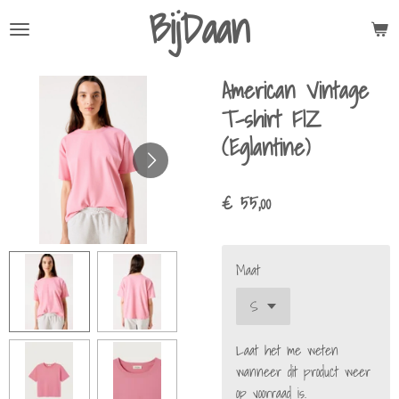
BijDaan
Ga
direct
naar
American Vintage
de
hoofdinhoud
T-shirt FIZ
(Eglantine)
€ 55,00
Maat
Laat het me weten
wanneer dit product weer
op voorraad is.