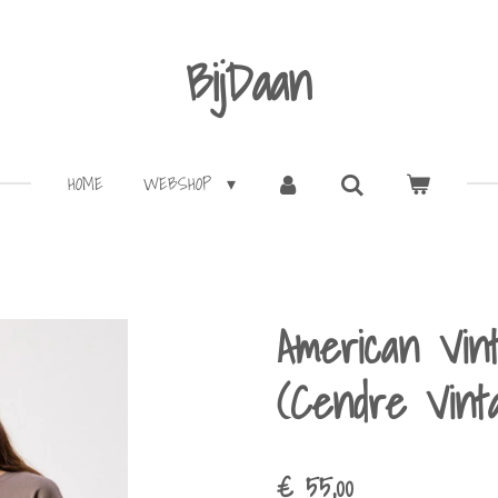
BijDaan
HOME
WEBSHOP
American Vin
(Cendre Vint
€ 55,00