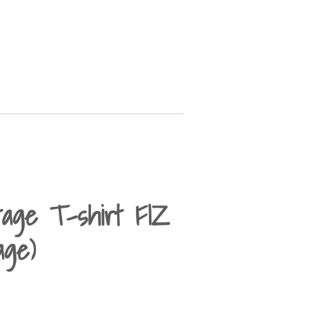
tage T-shirt FIZ
age)