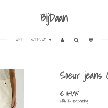
BijDaan
HOME
WEBSHOP
Soeur jeans 
€ 169,95
GRATIS verzending