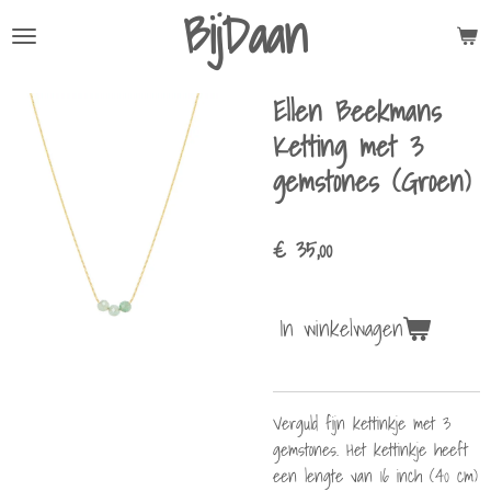
BijDaan
Ga
direct
naar
Ellen Beekmans
de
hoofdinhoud
Ketting met 3
gemstones (Groen)
€ 35,00
In winkelwagen
Verguld fijn kettinkje met 3
gemstones. Het kettinkje heeft
een lengte van 16 inch (40 cm)