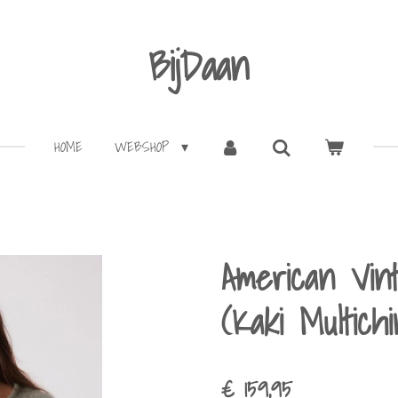
BijDaan
HOME
WEBSHOP
American Vin
(Kaki Multichi
€ 159,95