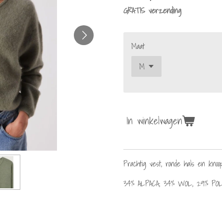
GRATIS verzending
Maat
In winkelwagen
Prachtig vest, ronde hals en knoop
34% ALPACA, 34% WOL, 29% PO