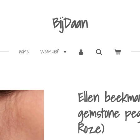
BijDaan
HOME
WEBSHOP
Ellen beekma
gemstone pe
Roze)