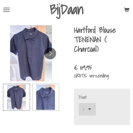
BijDaan
Ga
direct
naar
Hartford Blouse
de
hoofdinhoud
TENENAN (
Charcoal)
€ 109,95
GRATIS verzending
Maat