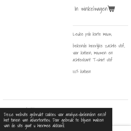
In winkelwagen
Leuke polo korte mouw,
bekende heerlijke zachte stof,
voor katoen, mouwen en
achterkant T-shirt stof
100% katoen
© 2021 - 2026 BijDaan
Deze website gebruikt cookies voor analyse-doeleinden en/of
Powered by
JouwWeb
het tonen van advertenties. Door gebruik te blijven maken
van de site gaat u hiermee akkoord.