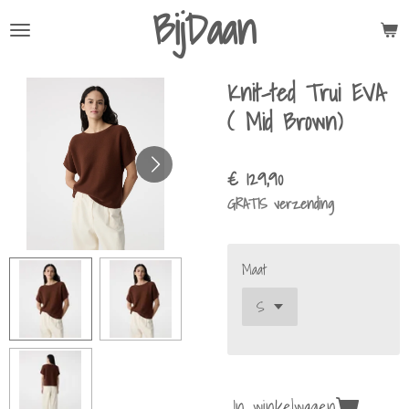
BijDaan
Ga
direct
naar
Knit-ted Trui EVA
de
hoofdinhoud
( Mid Brown)
€ 129,90
GRATIS verzending
Maat
In winkelwagen