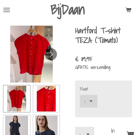
BijDaan
Ga
direct
naar
Hartford T-shirt
de
hoofdinhoud
TEZA (Tomato)
€ 119,95
GRATIS verzending
Maat
In