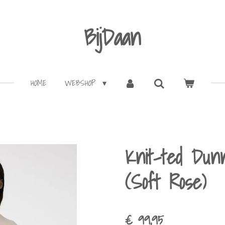
BijDaan
HOME
WEBSHOP
Knit-ted Dun
(Soft Rose)
€ 99,95