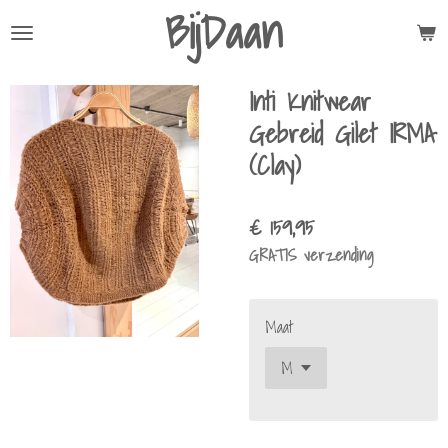
BijDaan
Ga
direct
naar
Inti Knitwear
de
hoofdinhoud
Gebreid Gilet IRMA
(Clay)
€ 159,95
GRATIS verzending
Maat