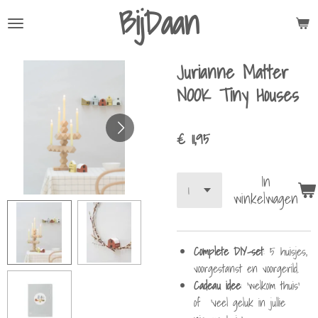
BijDaan
Ga
direct
naar
Jurianne Matter
de
hoofdinhoud
NOOK Tiny Houses
€ 11,95
In
winkelwagen
Complete DIY-set
: 5 huisjes,
voorgestanst en voorgerild.
Cadeau idee
: ‘welkom thuis’
of ‘veel geluk in jullie