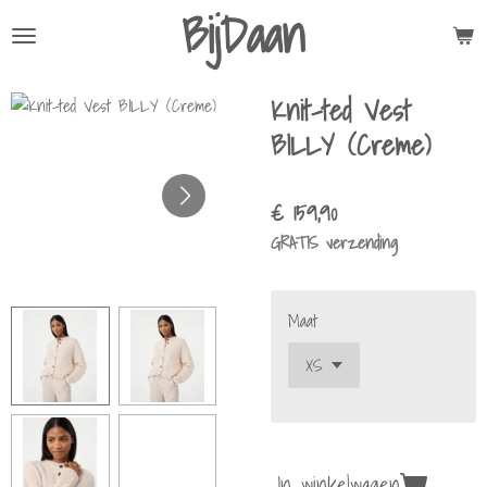
BijDaan
Ga
direct
naar
Knit-ted Vest
de
hoofdinhoud
BILLY (Creme)
€ 159,90
GRATIS verzending
Maat
In winkelwagen