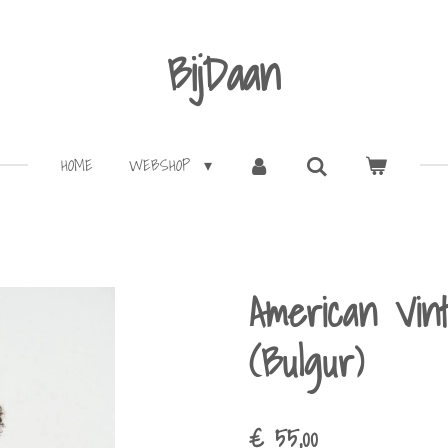
BijDaan
HOME
WEBSHOP
American Vin
(Bulgur)
€ 55,00