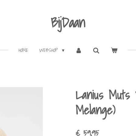
BijDaan
HOME
WEBSHOP
Lanius Muts 
Melange)
€ 59,95