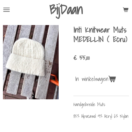
BijDaan
Ga
direct
naar
Inti Knitwear Muts
de
hoofdinhoud
MEDELLIN ( Ecru)
€ 55,00
In winkelwagen
Handgebreide Muts
85% Alpacawol 9% Acryl 6% Nylon