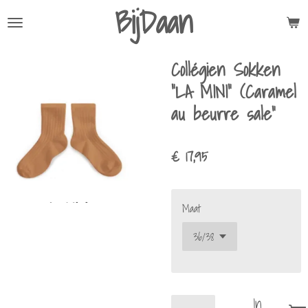
BijDaan
Ga
direct
naar
Collégien Sokken
de
hoofdinhoud
"LA MINI" (Caramel
au beurre sale"
€ 17,95
Maat
In