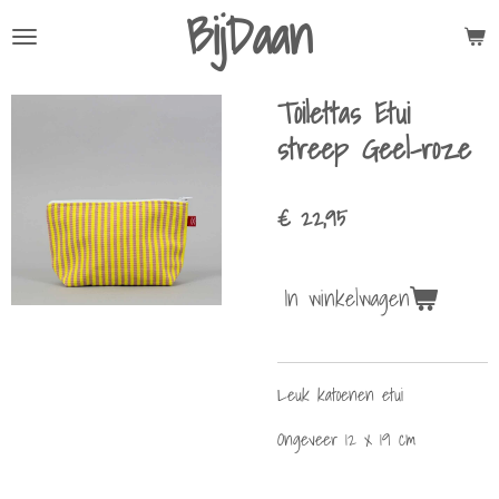
BijDaan
Ga
direct
naar
Toilettas Etui
de
hoofdinhoud
streep Geel-roze
€ 22,95
In winkelwagen
Leuk katoenen etui
Ongeveer 12 x 19 cm